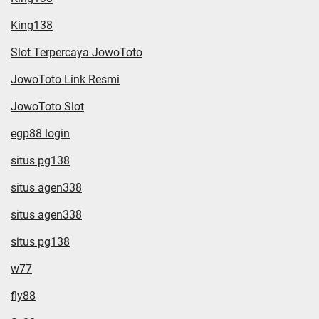
King138
Slot Terpercaya JowoToto
JowoToto Link Resmi
JowoToto Slot
egp88 login
situs pg138
situs agen338
situs agen338
situs pg138
w77
fly88