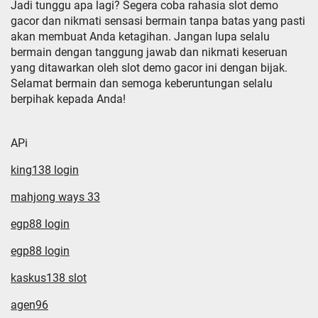
Jadi tunggu apa lagi? Segera coba rahasia slot demo
gacor dan nikmati sensasi bermain tanpa batas yang pasti
akan membuat Anda ketagihan. Jangan lupa selalu
bermain dengan tanggung jawab dan nikmati keseruan
yang ditawarkan oleh slot demo gacor ini dengan bijak.
Selamat bermain dan semoga keberuntungan selalu
berpihak kepada Anda!
APi
king138 login
mahjong ways 33
egp88 login
egp88 login
kaskus138 slot
agen96