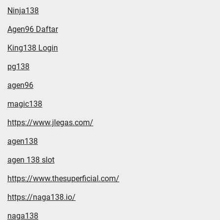
Ninja138
Agen96 Daftar
King138 Login
pg138
agen96
magic138
https://www.jlegas.com/
agen138
agen 138 slot
https://www.thesuperficial.com/
https://naga138.io/
naga138