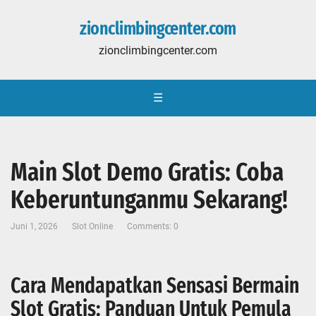
zionclimbingcenter.com
zionclimbingcenter.com
☰
Main Slot Demo Gratis: Coba
Keberuntunganmu Sekarang!
Juni 1, 2026
Slot Online
Comments: 0
Cara Mendapatkan Sensasi Bermain
Slot Gratis: Panduan Untuk Pemula