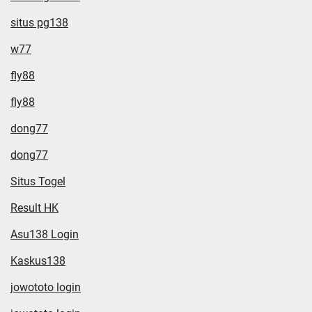
situs pg138
w77
fly88
fly88
dong77
dong77
Situs Togel
Result HK
Asu138 Login
Kaskus138
jowototo login