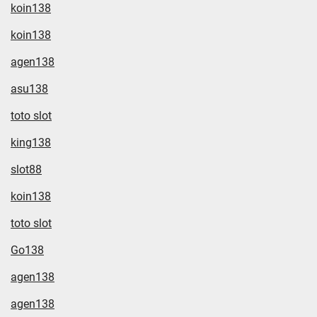
koin138
koin138
agen138
asu138
toto slot
king138
slot88
koin138
toto slot
Go138
agen138
agen138