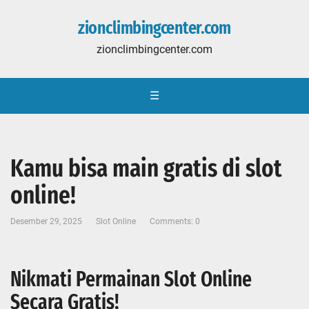
zionclimbingcenter.com
zionclimbingcenter.com
☰
Kamu bisa main gratis di slot
online!
Desember 29, 2025
Slot Online
Comments: 0
Nikmati Permainan Slot Online
Secara Gratis!