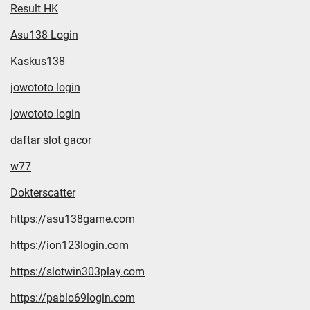
Result HK
Asu138 Login
Kaskus138
jowototo login
jowototo login
daftar slot gacor
w77
Dokterscatter
https://asu138game.com
https://ion123login.com
https://slotwin303play.com
https://pablo69login.com