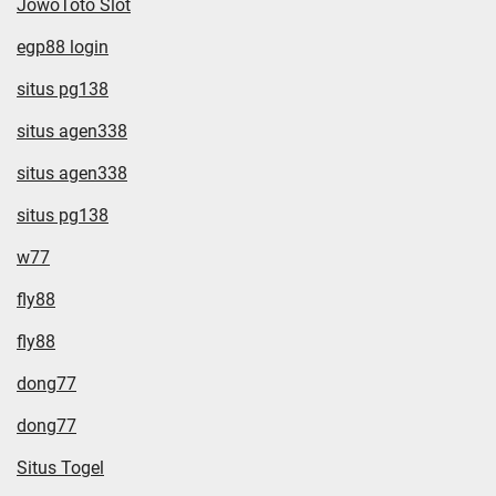
JowoToto Slot
egp88 login
situs pg138
situs agen338
situs agen338
situs pg138
w77
fly88
fly88
dong77
dong77
Situs Togel