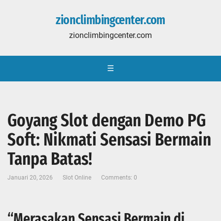
zionclimbingcenter.com
zionclimbingcenter.com
☰
Goyang Slot dengan Demo PG
Soft: Nikmati Sensasi Bermain
Tanpa Batas!
Januari 20, 2026
Slot Online
Comments: 0
“Merasakan Sensasi Bermain di