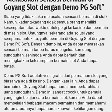
Goyang Slot dengan Demo PG Soft”
Siapa yang tidak suka merasakan sensasi bermain di slot?
Namun, kadang-kadang tidak semua orang memiliki
kesempatan atau waktu untuk pergi ke kasino dan bermain
di mesin slot. Untungnya, sekarang ada solusi yang
sempurna untuk itu, yaitu bermain di Goyang Slot dengan
Demo PG Soft. Dengan demo ini, Anda dapat merasakan
sensasi bermain tanpa harus mengeluarkan uang
sungguhan, sehingga Anda dapat berlatih dan
meningkatkan keterampilan bermain slot Anda tanpa
batas.
Demo PG Soft adalah versi gratis dari permainan slot yang
biasanya ada di kasino. Dengan kata lain, Anda dapat
bermain di Goyang Slot tanpa harus mempertaruhkan
uang sungguhan. Demo ini sangat cocok untuk pemula
yang ingin belajar cara bermain slot, karena Anda dapat
mempelajari berbagai macam permainan dan memahami
aturan-aturannya tanpa harus khawatir kehilangan uang.