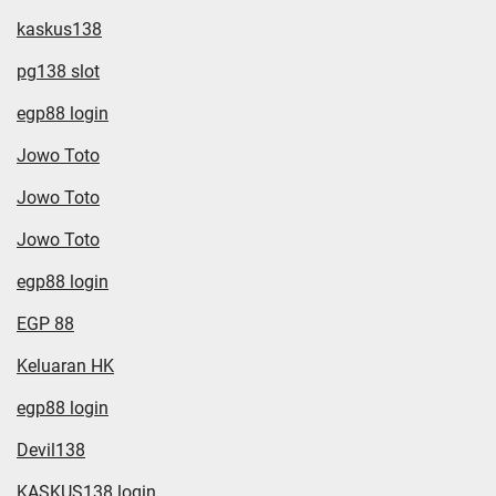
kaskus138
pg138 slot
egp88 login
Jowo Toto
Jowo Toto
Jowo Toto
egp88 login
EGP 88
Keluaran HK
egp88 login
Devil138
KASKUS138 login