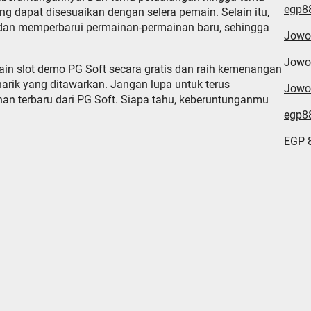
egp88
ang dapat disesuaikan dengan selera pemain. Selain itu,
dan memperbarui permainan-permainan baru, sehingga
Jowo
Jowo
main slot demo PG Soft secara gratis dan raih kemenangan
rik yang ditawarkan. Jangan lupa untuk terus
Jowo
 terbaru dari PG Soft. Siapa tahu, keberuntunganmu
egp88
EGP 