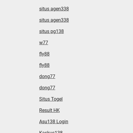
situs agen338
situs agen338
situs pg138
w77
fly88
fly88
dong77
dong77
Situs Togel
Result HK
Asu138 Login
Kaskus138