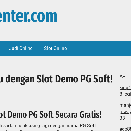
enter.com
Judi Online
Slot Online
 dengan Slot Demo PG Soft!
APi
king
8 log
mahj
g wa
ot Demo PG Soft Secara Gratis!
33
sti sudah tidak asing lagi dengan nama PG Soft.
egp8