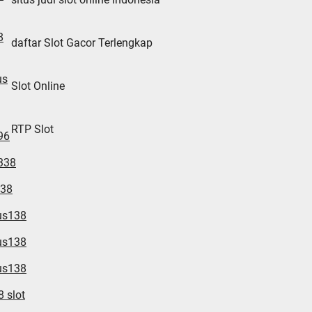
8
daftar Slot Gacor Terlengkap
us
Slot Online
RTP Slot
96
338
138
us138
us138
us138
 slot