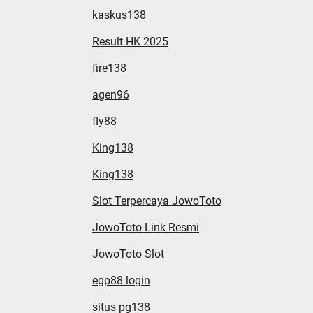
kaskus138
Result HK 2025
fire138
agen96
fly88
King138
King138
Slot Terpercaya JowoToto
JowoToto Link Resmi
JowoToto Slot
egp88 login
situs pg138