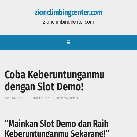
zionclimbingcenter.com
zionclimbingcenter.com
☰
Coba Keberuntunganmu
dengan Slot Demo!
Mei 14, 2026
Slot Online
Comments: 0
“Mainkan Slot Demo dan Raih
Keberuntunganmu Sekarang!”