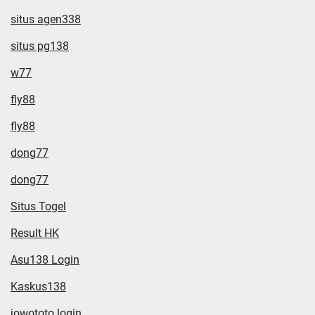
situs agen338
situs pg138
w77
fly88
fly88
dong77
dong77
Situs Togel
Result HK
Asu138 Login
Kaskus138
jowototo login